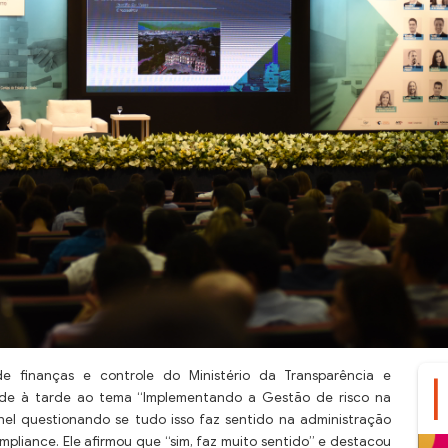
de finanças e controle do Ministério da Transparência e
ade à tarde ao tema “Implementando a Gestão de risco na
ainel questionando se tudo isso faz sentido na administração
pliance. Ele afirmou que “sim, faz muito sentido” e destacou