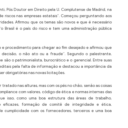
onti, Pós Doutor em Direito pela U. Complutense de Madrid, na
e riscos nas empresas estatais”. Começou perguntando aos
ridades. Afirmou que os temas são novos e que é necessário
“o Brasil é o país do risco e tem uma administração pública
so e procedimento para chegar ao fim desejado e afirmou que
 a decisão, o não ato ou a fraude”. Segundo o palestrante,
 são o patrimonialista, burocrático e o gerencial. Entre suas
 editais pela falta de informação e destacou a importância da
r obrigatórias nas novas licitações.
tratado nas alturas, mas com os pés no chão, senão as coisas
pliance com valores, código de ética e normas internas das
que isso, como uma boa estrutura das áreas de trabalho,
 eficazes, formação de comitê de integridade e ética,
de cumplicidade com os fornecedores, terceiros e uma boa