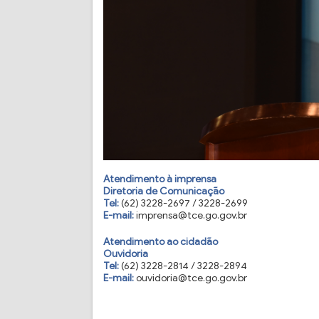
Atendimento à imprensa
Diretoria de Comunicação
Tel:
(62) 3228-2697 / 3228-2699
E-mail:
imprensa@tce.go.gov.br
Atendimento ao cidadão
Ouvidoria
Tel:
(62) 3228-2814 / 3228-2894
E-mail:
ouvidoria@tce.go.gov.br