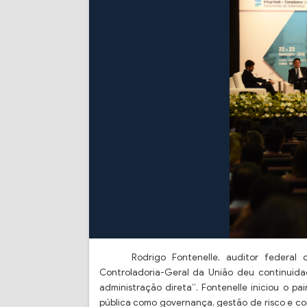
Rodrigo Fontenelle, auditor federal 
Controladoria-Geral da União deu continuid
administração direta”. Fontenelle iniciou o p
pública como governança, gestão de risco e com