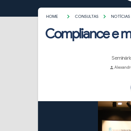
HOME
CONSULTAS
NOTÍCIAS
Compliance e ma
Seminário
Alexandr
person