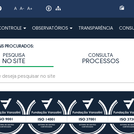
radio
A
A-
A+
 CONTROLE
OBSERVATÓRIOS
TRANSPARÊNCIA
CONSU
AIS PROCURADOS:
PESQUISA
CONSULTA
NO SITE
PROCESSOS