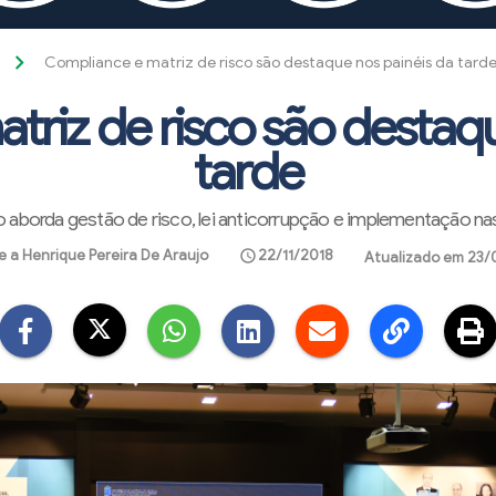
Compliance e matriz de risco são destaque nos painéis da tard
triz de risco são destaqu
tarde
 aborda gestão de risco, lei anticorrupção e implementação na
e a Henrique Pereira De Araujo
22/11/2018
schedule
Atualizado em 23