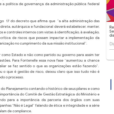
 a política de governança da administração pública federal
igo 17 do decreto que afirma que “a alta administração das
direta, autárquica e fundacional deverá estabelecer, manter,
Re
Se
s e controles internos com vistas à identificação, à avaliação,
di
 crítica de riscos que possam impactar a implementação da
anização no cumprimento da sua missão institucional”.
ar como Estado e não como partido ou governo para assim ter
estões. Para Fontenelle essa nova fase “aumentou a chance
aliar se faz sentido o que as organizações estão fazendo”.
cou o que é gestão de risco, deixou claro que isso tudo não é
odo o processo.
o do Planejamento contando o histórico de seus pilares e como
a importância do Comitê de Gestão Estratégica do Ministério e
ando para a importância da parceria dos órgãos com suas
anhas “Não é Legal” falando de ética e integridade e a série
alam de compliance.