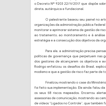
o Decreto Nº 9203 22/11/2017 que dispõe sobre
direta, autárquica e fundacional.
O palestrante baseou seu painel no art
organizações da administração pública federal 
monitorar e aprimorar sistema de gestão de risco
ao tratamento, ao monitoramento e à análise
estratégia e a consecução dos objetivos da org
Para ele, a administração precisa pens
políticas de governança que perpetuem nas g
dos gestores de alcançarem os objetivos e av
Rodrigo enfatizou os desafios do Brasil, expli
modismo e que a gestão de risco faz parte de t
Finalizou mostrando o case do Ministéri
foi feito sua implementação. Ele ainda falou d
os seus 58 riscos mapeados. Encerrou alert
assessorias de comunicação, mostrando as camp
de vídeos “Ligados no Controle”, que também f