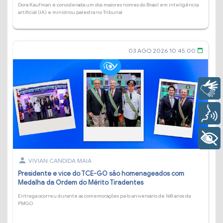
Dora Kaufman é considerada um dos maiores nomes do Brasil em inteligência
artificial (IA) e ministrou palestra no Tribunal
03 AGO 2026 10:45:00
calendar_today
Libras
Voz
+ Acessibilidade
person
VIVIAN CANDIDA MAIA
Presidente e vice do TCE-GO são homenageados com
Medalha da Ordem do Mérito Tiradentes
Entrega ocorreu durante as comemorações pelo aniversário de 168 anos da
PMGO