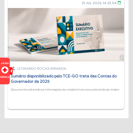
31 JUL 2026 14:25:54
calendar_today
person
LEONARDO ROCHA MIRANDA
Sumário disponibilizado pelo TCE-GO trata das Contas do
Governador de 2025
Documento sistematiza informações de relatório técnico submetido ao relator