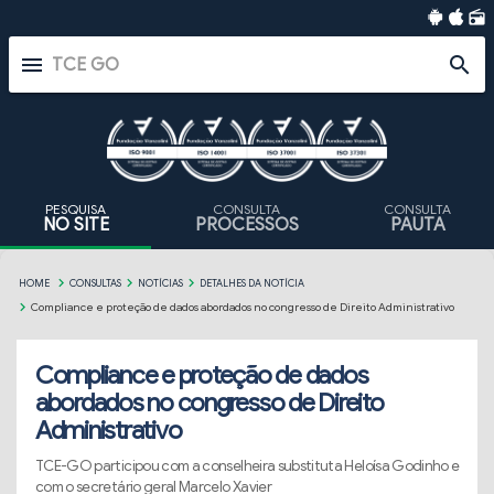
radio
menu
search
PESQUISA
CONSULTA
CONSULTA
NO SITE
PROCESSOS
PAUTA
HOME
CONSULTAS
NOTÍCIAS
DETALHES DA NOTÍCIA
Compliance e proteção de dados abordados no congresso de Direito Administrativo
Compliance e proteção de dados
abordados no congresso de Direito
Administrativo
TCE-GO participou com a conselheira substituta Heloísa Godinho e
com o secretário geral Marcelo Xavier