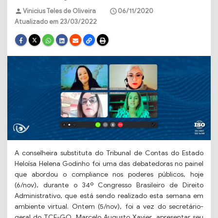
Vinicius Teles de Oliveira
06/11/2020
person
schedule
Atualizado em 23/03/2022
A conselheira substituta do Tribunal de Contas do Estado
Heloísa Helena Godinho foi uma das debatedoras no painel
que abordou o compliance nos poderes públicos, hoje
(6/nov), durante o 34º Congresso Brasileiro de Direito
Administrativo, que está sendo realizado esta semana em
ambiente virtual. Ontem (5/nov), foi a vez do secretário-
geral do TCE-GO, Marcelo Augusto Xavier, apresentar seu