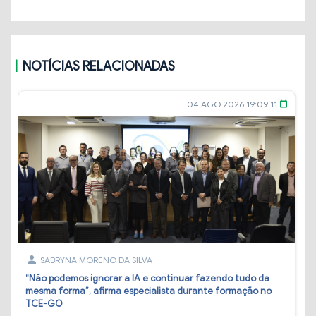
NOTÍCIAS RELACIONADAS
04 AGO 2026 19:09:11
calendar_today
person
SABRYNA MORENO DA SILVA
“Não podemos ignorar a IA e continuar fazendo tudo da
mesma forma”, afirma especialista durante formação no
TCE-GO