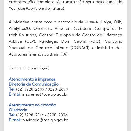
programação completa. A transmissão será pelo canal do
YouTube (Controle do Futuro).
A iniciativa conta com o patrocínio da Huawei, Laiye, Qlik,
Analytics10, OneTrust, Amazon, Cloudera, Compwire, It-
tech Solutions, Central IT e apoio do Centro de Liderança
Pública (CLP), Fundação Dom Cabral (FDC), Conselho
Nacional de Controle Interno (CONACI) e Instituto dos
Auditores Internos do Brasil (IIA).
Fonte: Jota (com edição)
Atendimento à imprensa
Diretoria de Comunicação
Tel:
(62) 3228-2697 / 3228-2699
E-mail:
imprensa@tce.go.gov.br
Atendimento ao cidadão
Ouvidoria
Tel:
(62) 3228-2814 / 3228-2894
E-mail:
ouvidoria@tce.go.gov.br