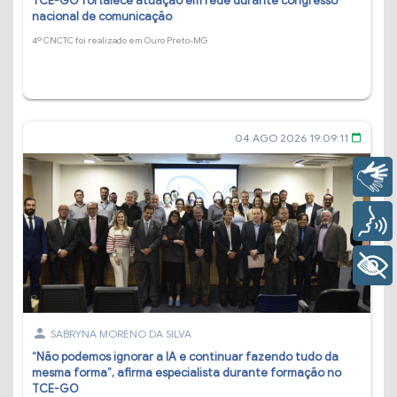
TCE-GO fortalece atuação em rede durante congresso
nacional de comunicação
4º CNCTC foi realizado em Ouro Preto-MG
04 AGO 2026 19:09:11
calendar_today
Libras
Voz
+ Acessibilidade
person
SABRYNA MORENO DA SILVA
“Não podemos ignorar a IA e continuar fazendo tudo da
mesma forma”, afirma especialista durante formação no
TCE-GO