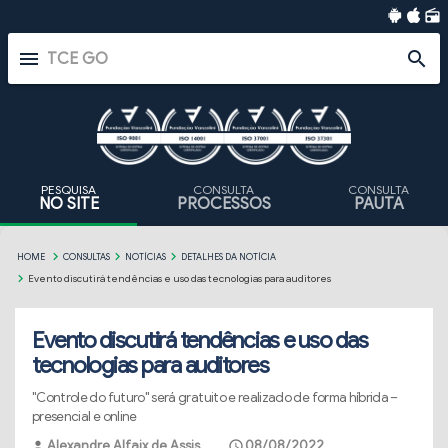
radio
menu
search
PESQUISA
CONSULTA
CONSULTA
NO SITE
PROCESSOS
PAUTA
HOME
CONSULTAS
NOTÍCIAS
DETALHES DA NOTÍCIA
Evento discutirá tendências e uso das tecnologias para auditores
Evento discutirá tendências e uso das
tecnologias para auditores
"Controle do futuro" será gratuito e realizado de forma híbrida –
presencial e online
Alexandre Alfaix de Assis
08/08/2022
person
schedule