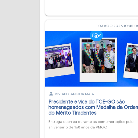
03 AGO 2026 10:45:
person
VIVIAN CANDIDA MAIA
Presidente e vice do TCE-GO são
homenageados com Medalha da Orde
do Mérito Tiradentes
Entrega ocorreu durante as comemorações pelo
aniversário de 168 anos da PMGO