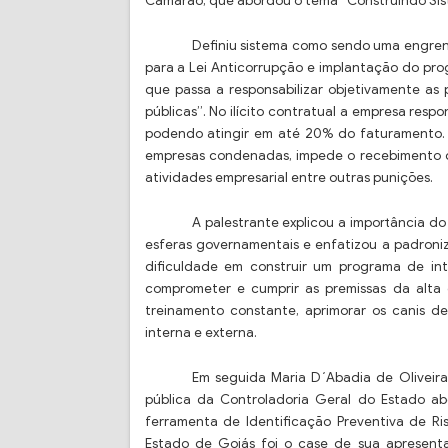
Camarão, que abordou o tema “Construindo Sist
Definiu sistema como sendo uma engre
para a Lei Anticorrupção e implantação do pro
que passa a responsabilizar objetivamente as p
públicas”. No ilícito contratual a empresa resp
podendo atingir em até 20% do faturamento. 
empresas condenadas, impede o recebimento de
atividades empresarial entre outras punições.
A palestrante explicou a importância d
esferas governamentais e enfatizou a padroniz
dificuldade em construir um programa de in
comprometer e cumprir as premissas da alta d
treinamento constante, aprimorar os canis 
interna e externa.
Em seguida Maria D´Abadia de Oliveira
pública da Controladoria Geral do Estado ab
ferramenta de Identificação Preventiva de R
Estado de Goiás foi o case de sua apresenta