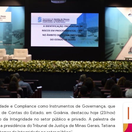
ridade e Compliance como Instrumentos de Governança, que
l de Contas do Estado, em Goiânia, destacou hoje (23/nov)
 da Integridade no setor público e privado. A palestra de
da presidência do Tribunal de Justiça de Minas Gerais, Tatiana