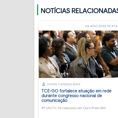
NOTÍCIAS RELACIONADA
06 AGO 2026 10:27:
person
VIVIAN CANDIDA MAIA
TCE-GO fortalece atuação em rede
durante congresso nacional de
comunicação
4º CNCTC foi realizado em Ouro Preto-MG