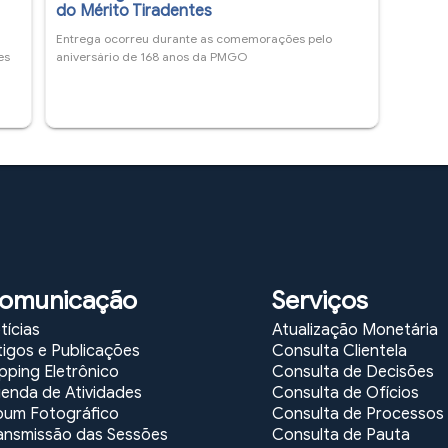
-
do Mérito Tiradentes
Entrega ocorreu durante as comemorações pelo
es
aniversário de 168 anos da PMGO
omunicação
Serviços
tícias
Atualização Monetária
tigos e Publicações
Consulta Clientela
ipping Eletrônico
Consulta de Decisões
enda de Atividades
Consulta de Ofícios
bum Fotográfico
Consulta de Processos
ansmissão das Sessões
Consulta de Pauta