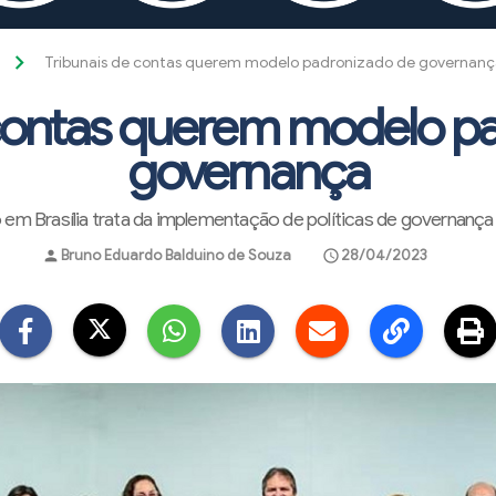
Tribunais de contas querem modelo padronizado de governanç
 contas querem modelo p
governança
 em Brasília trata da implementação de políticas de governança
Bruno Eduardo Balduino de Souza
28/04/2023
person
schedule