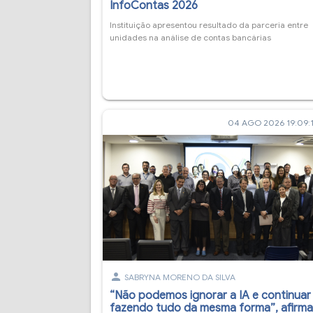
InfoContas 2026
Instituição apresentou resultado da parceria entre
unidades na análise de contas bancárias
04 AGO 2026 19:09:
person
SABRYNA MORENO DA SILVA
“Não podemos ignorar a IA e continuar
fazendo tudo da mesma forma”, afirm