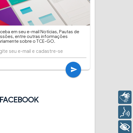
ceba em seu e-mail Notícias, Pautas de
ssões, entre outras informações
ariamente sobre o TCE-GO.
send
Libras
FACEBOOK
Voz
+ Acessibilidade