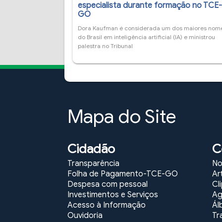
especialista durante formação no TCE
GO
Dora Kaufman é considerada um dos maiores nom
do Brasil em inteligência artificial (IA) e ministrou
palestra no Tribunal
Mapa do Site
Cidadão
C
Transparência
No
Folha de Pagamento-TCE-GO
Ar
Despesa com pessoal
Cl
Investimentos e Serviços
Ag
Acesso à Informação
Ál
Ouvidoria
Tr