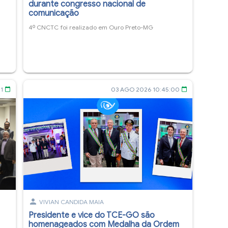
durante congresso nacional de
comunicação
4º CNCTC foi realizado em Ouro Preto-MG
11
03 AGO 2026 10:45:00
calendar_today
calendar_today
person
VIVIAN CANDIDA MAIA
Presidente e vice do TCE-GO são
a
homenageados com Medalha da Ordem