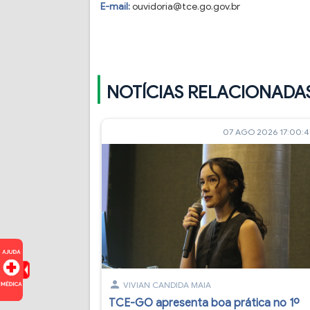
E-mail:
ouvidoria@tce.go.gov.br
NOTÍCIAS RELACIONADA
07 AGO 2026 17:00:
person
VIVIAN CANDIDA MAIA
TCE-GO apresenta boa prática no 1º