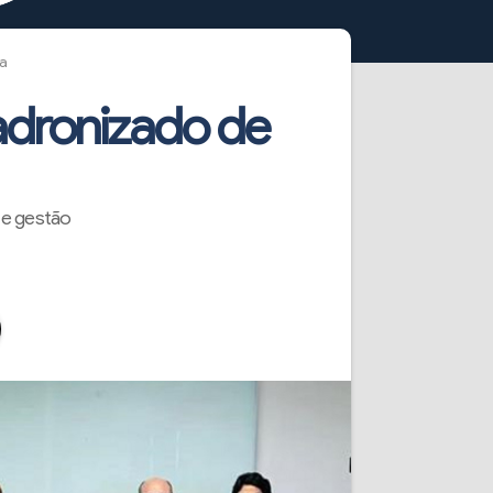
a
adronizado de
 e gestão