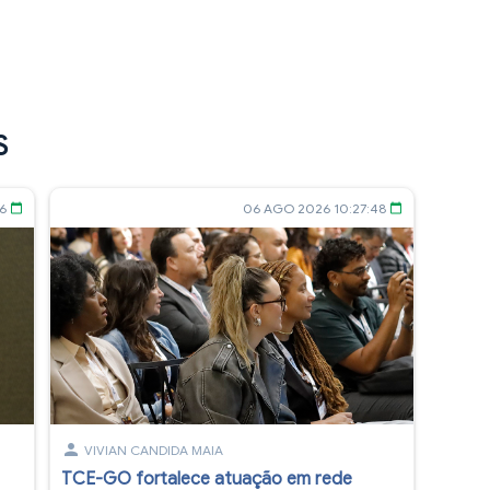
S
46
06 AGO 2026 10:27:48
calendar_today
calendar_today
person
VIVIAN CANDIDA MAIA
TCE-GO fortalece atuação em rede