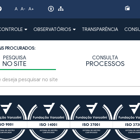
radio
A
A-
A+
 CONTROLE
OBSERVATÓRIOS
TRANSPARÊNCIA
CONSU
AIS PROCURADOS:
PESQUISA
CONSULTA
NO SITE
PROCESSOS