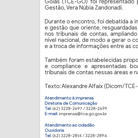
Goiás (TCE-GO) foi representado 
Gestão, Vera Núbia Zandonadi.
Durante o encontro, foi debatida a
e gestão que oriente, resguardadas 
nos tribunais de contas, amplian
nível nacional, de modo a gerar o c
e a troca de informações entre as co
Também foram estabelecidas propos
e compliance e apresentadas boa
tribunais de contas nessas áreas e n
Texto: Alexandre Alfaix (Dicom/TCE
Atendimento à imprensa
Diretoria de Comunicação
Tel:
(62) 3228-2697 / 3228-2699
E-mail:
imprensa@tce.go.gov.br
Atendimento ao cidadão
Ouvidoria
Tel:
(62) 3228-2814 / 3228-2894