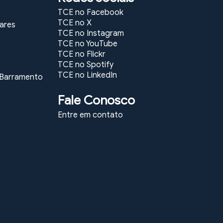
TCE no Facebook
TCE no X
lares
TCE no Instagram
TCE no YouTube
TCE no Flickr
TCE no Spotify
TCE no LinkedIn
e Barramento
Fale Conosco
Entre em contato