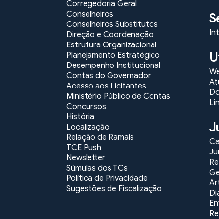
Corregedoria Geral
Conselheiros
S
Conselheiros Substitutos
In
Direção e Coordenação
Estrutura Organizacional
U
Planejamento Estratégico
Desempenho Institucional
We
Contas do Governador
At
Acesso aos Licitantes
Do
Ministério Público de Contas
Li
Concursos
História
J
Localização
Relação de Ramais
Ca
TCE Push
Ju
Newsletter
Re
Súmulas dos TCs
Ge
Política de Privacidade
Ar
Sugestões de Fiscalização
Di
En
Re