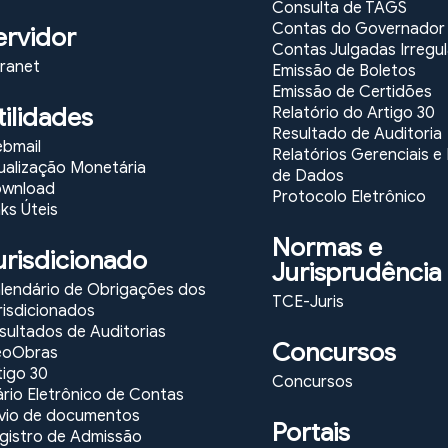
Consulta de TAGS
Contas do Governador
ervidor
Contas Julgadas Irregu
tranet
Emissão de Boletos
Emissão de Certidões
tilidades
Relatório do Artigo 30
Resultado de Auditoria
bmail
Relatórios Gerenciais 
ualização Monetária
de Dados
wnload
Protocolo Eletrônico
nks Úteis
Normas e
urisdicionado
Jurisprudência
lendário de Obrigações dos
TCE-Juris
risdicionados
sultados de Auditorias
Concursos
oObras
tigo 30
Concursos
ário Eletrônico de Contas
vio de documentos
Portais
gistro de Admissão