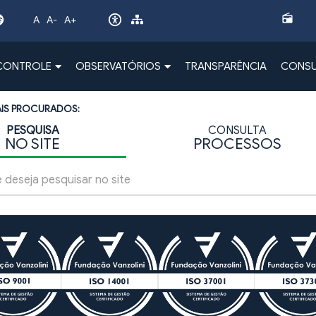
radio
A
A-
A+
 CONTROLE
OBSERVATÓRIOS
TRANSPARÊNCIA
CONSU
AIS PROCURADOS:
PESQUISA
CONSULTA
NO SITE
PROCESSOS