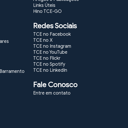
Links Úteis
Hino TCE-GO
Redes Sociais
TCE no Facebook
TCE no X
lares
TCE no Instagram
TCE no YouTube
TCE no Flickr
TCE no Spotify
TCE no LinkedIn
e Barramento
Fale Conosco
Entre em contato