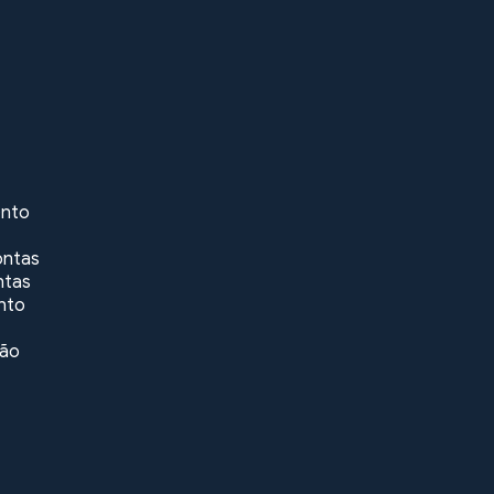
ento
ontas
ntas
nto
ção