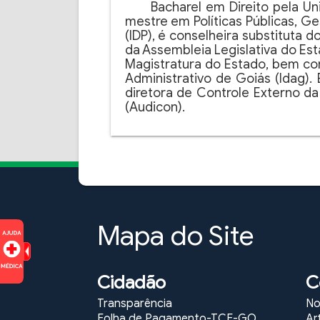
Bacharel em Direito pela Un
mestre em Políticas Públicas, Ge
(IDP), é conselheira substituta
da Assembleia Legislativa do Es
Magistratura do Estado, bem com
Administrativo de Goiás (Idag). É
diretora de Controle Externo da
(Audicon).
Mapa do Site
Cidadão
C
Transparência
No
Folha de Pagamento-TCE-GO
Ar