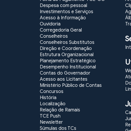
Despesa com pessoal
Cl
Investimentos e Serviços
Ag
Acesso à Informação
Ál
Ouvidoria
Tr
Corregedoria Geral
Conselheiros
S
Conselheiros Substitutos
In
Direção e Coordenação
Estrutura Organizacional
U
Planejamento Estratégico
Desempenho Institucional
We
Contas do Governador
At
Acesso aos Licitantes
Do
Ministério Público de Contas
Li
Concursos
História
J
Localização
Relação de Ramais
Ca
TCE Push
Ju
Newsletter
Re
Súmulas dos TCs