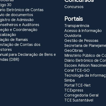
oObras
tigo 30
Concursos
ário Eletrônico de Contas
vio de documentos
Portais
gistro de Admissão
nselheiros e Auditores
Transparência
reção e Coordenação
Acesso à Informação
calização
Ouvidoria
lação de Ramais
Gestão de Pessoas
estação de Contas dos
Secretaria de Planejam
stores
GeoObras
nual para Declaração de Bens e
Ministério Público de C
ndas (DBR)
Diário Eletrônico de Co
Escoex Aélson Nascime
Coral TCE-GO
Tecnologia da Informa
Simba
Portal TCE-Net
TCExpress
Corregedoria Geral
TCE Sustentável