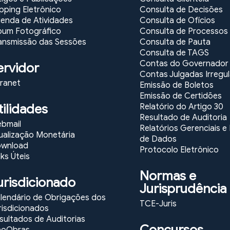
ipping Eletrônico
Consulta de Decisões
enda de Atividades
Consulta de Ofícios
bum Fotográfico
Consulta de Processos
ansmissão das Sessões
Consulta de Pauta
Consulta de TAGS
Contas do Governador
ervidor
Contas Julgadas Irregu
tranet
Emissão de Boletos
Emissão de Certidões
tilidades
Relatório do Artigo 30
Resultado de Auditoria
bmail
Relatórios Gerenciais 
ualização Monetária
de Dados
wnload
Protocolo Eletrônico
nks Úteis
Normas e
urisdicionado
Jurisprudência
lendário de Obrigações dos
TCE-Juris
risdicionados
sultados de Auditorias
Concursos