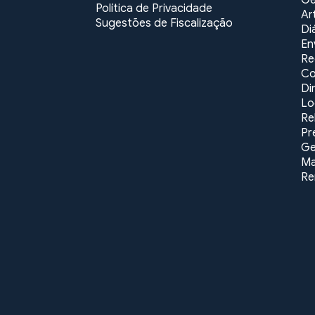
Ge
Política de Privacidade
Ar
Sugestões de Fiscalização
Di
En
Re
Co
Di
Lo
Re
Pr
Ge
Ma
Re