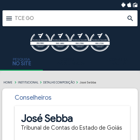
radio
menu
search
PESQUISA
CONSULTA
CONSULTA
NO SITE
PROCESSOS
PAUTA
José Sebba
HOME
INSTITUCIONAL
DETALHE COMPOSIÇÃO
Conselheiros
José Sebba
Tribunal de Contas do Estado de Goiás