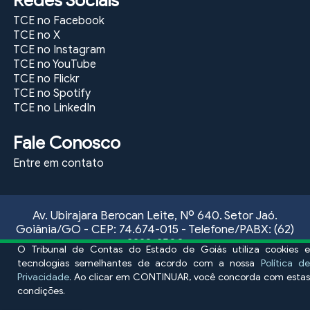
Redes Sociais
TCE no Facebook
TCE no X
TCE no Instagram
TCE no YouTube
TCE no Flickr
TCE no Spotify
TCE no LinkedIn
Fale Conosco
Entre em contato
Av. Ubirajara Berocan Leite, Nº 640. Setor Jaó.
Goiânia/GO - CEP: 74.674-015 - Telefone/PABX: (62)
3228-2500
O Tribunal de Contas do Estado de Goiás utiliza cookies e
Atendimento ao público externo, das 09:00 às 17:00
tecnologias semelhantes de acordo com a nossa
Política de
horas, de segunda a sexta-feira
Privacidade
. Ao clicar em CONTINUAR, você concorda com estas
condições.
Fale conosco