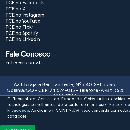
TCE no Facebook
TCE no X
TCE no Instagram
TCE no YouTube
TCE no Flickr
TCE no Spotify
TCE no LinkedIn
Fale Conosco
Entre em contato
Av. Ubirajara Berocan Leite, Nº 640. Setor Jaó.
Goiânia/GO - CEP: 74.674-015 - Telefone/PABX: (62)
3228-2500
O Tribunal de Contas do Estado de Goiás utiliza cookies e
Atendimento ao público externo, das 09:00 às 17:00
tecnologias semelhantes de acordo com a nossa
Política de
horas, de segunda a sexta-feira
Privacidade
. Ao clicar em CONTINUAR, você concorda com estas
condições.
Fale conosco
E-mail Ouvidoria:
ouvidoria@tce.go.gov.br