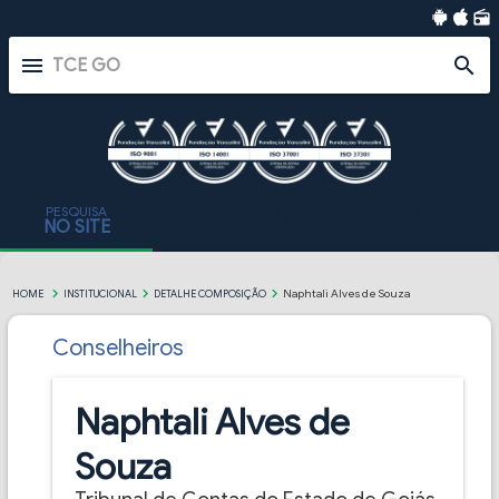
radio
menu
search
PESQUISA
CONSULTA
CONSULTA
NO SITE
PROCESSOS
PAUTA
Naphtali Alves de Souza
HOME
INSTITUCIONAL
DETALHE COMPOSIÇÃO
Conselheiros
Naphtali Alves de
Souza