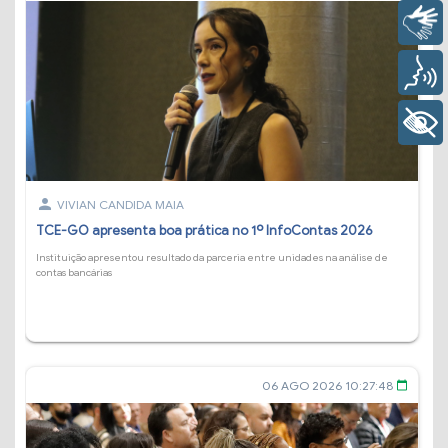
Libras
Voz
+ Acessibilidade
person
VIVIAN CANDIDA MAIA
TCE-GO apresenta boa prática no 1º InfoContas 2026
Instituição apresentou resultado da parceria entre unidades na análise de
contas bancárias
06 AGO 2026 10:27:48
calendar_today