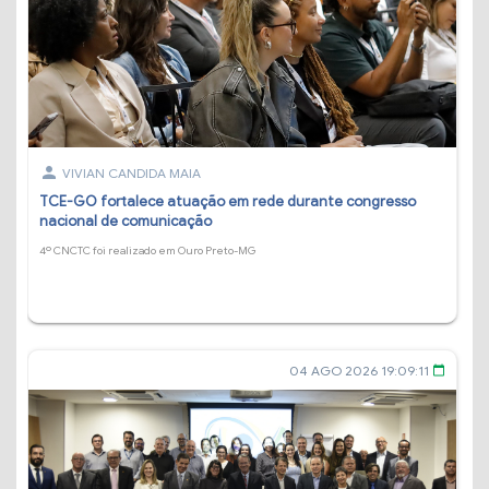
person
VIVIAN CANDIDA MAIA
TCE-GO fortalece atuação em rede durante congresso
nacional de comunicação
4º CNCTC foi realizado em Ouro Preto-MG
04 AGO 2026 19:09:11
calendar_today