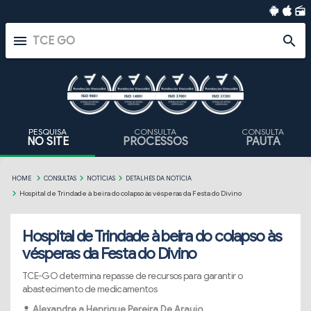
radio
menu
search
PESQUISA
CONSULTA
CONSULTA
NO SITE
PROCESSOS
PAUTA
HOME
CONSULTAS
NOTÍCIAS
DETALHES DA NOTÍCIA
Hospital de Trindade à beira do colapso às vésperas da Festa do Divino
Hospital de Trindade à beira do colapso às
vésperas da Festa do Divino
TCE-GO determina repasse de recursos para garantir o
abastecimento de medicamentos
Alexandre a Henrique Pereira De Araujo
person