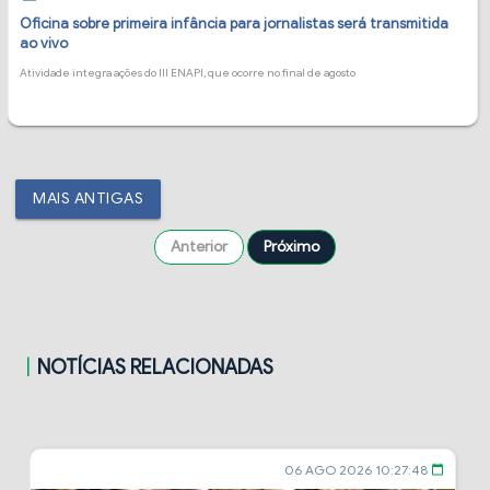
Oficina sobre primeira infância para jornalistas será transmitida
ao vivo
Atividade integra ações do III ENAPI, que ocorre no final de agosto
MAIS ANTIGAS
Anterior
Próximo
NOTÍCIAS RELACIONADAS
06 AGO 2026 10:27:48
calendar_today