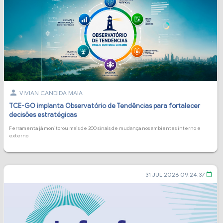
person
VIVIAN CANDIDA MAIA
TCE-GO implanta Observatório de Tendências para fortalecer
decisões estratégicas
Ferramenta já monitorou mais de 200 sinais de mudança nos ambientes interno e
externo
31 JUL 2026 09:24:37
calendar_today