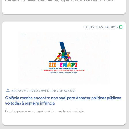
Entrega ocorreu durante as comemorações pelo aniversário de 168 anos da PMGO
10 JUN 2026 14:08:19
calendar_today
person
BRUNO EDUARDO BALDUINO DE SOUZA
Goiânia recebe encontro nacional para debater políticas públicas
voltadas à primeira infância
Evento, que ocorre em agosto, está em sua terceira edição