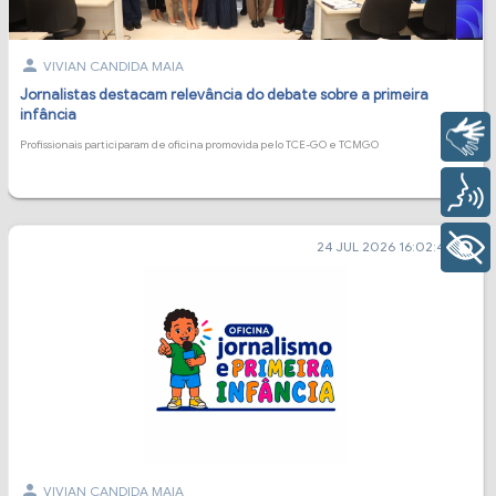
person
VIVIAN CANDIDA MAIA
Jornalistas destacam relevância do debate sobre a primeira
infância
Libras
Profissionais participaram de oficina promovida pelo TCE-GO e TCMGO
Voz
+ Acessibilidade
24 JUL 2026 16:02:40
calendar_today
person
VIVIAN CANDIDA MAIA