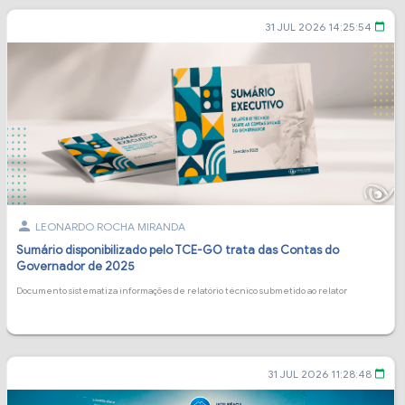
31 JUL 2026 14:25:54
calendar_today
person
LEONARDO ROCHA MIRANDA
Sumário disponibilizado pelo TCE-GO trata das Contas do
Governador de 2025
Documento sistematiza informações de relatório técnico submetido ao relator
31 JUL 2026 11:28:48
calendar_today