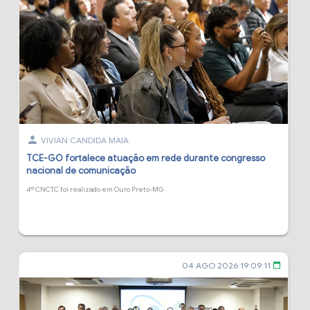
person
VIVIAN CANDIDA MAIA
TCE-GO fortalece atuação em rede durante congresso
nacional de comunicação
4º CNCTC foi realizado em Ouro Preto-MG
04 AGO 2026 19:09:11
calendar_today