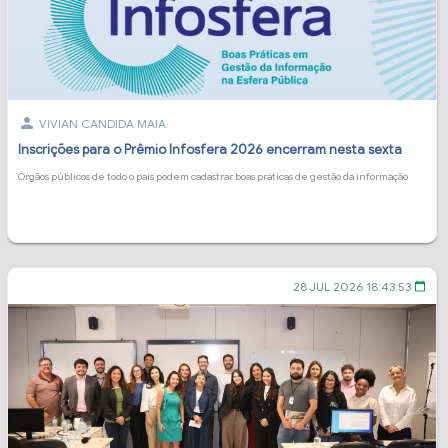
person
VIVIAN CANDIDA MAIA
Inscrições para o Prêmio Infosfera 2026 encerram nesta sexta
Órgãos públicos de todo o país podem cadastrar boas práticas de gestão da informação
28 JUL 2026 18:43:53
calendar_today