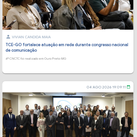
person
VIVIAN CANDIDA MAIA
TCE-GO fortalece atuação em rede durante congresso nacional
de comunicação
4º CNCTC foi realizado em Ouro Preto-MG
04 AGO 2026 19:09:11
calendar_today