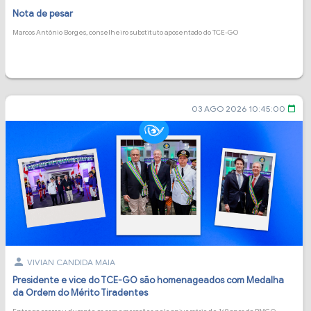
Nota de pesar
Marcos Antônio Borges, conselheiro substituto aposentado do TCE-GO
03 AGO 2026 10:45:00
calendar_today
person
VIVIAN CANDIDA MAIA
Presidente e vice do TCE-GO são homenageados com Medalha
da Ordem do Mérito Tiradentes