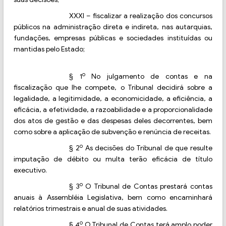
XXXI
–
fiscalizar a realização dos concursos
públicos na administração direta e indireta, nas autarquias,
fundações, empresas públicas e sociedades instituídas ou
mantidas pelo Estado;
o
§
1
No julgamento de contas e na
fiscalização que lhe compete, o Tribunal decidirá sobre a
legalidade, a legitimidade, a economicidade, a eficiência, a
eficácia, a efetividade, a razoabilidade e a proporcionalidade
dos atos de gestão e das despesas deles decorrentes, bem
como sobre a aplicação de subvenção e renúncia de receitas.
o
§
2
As decisões do Tribunal de que resulte
imputação de débito ou multa terão eficácia de título
executivo.
o
§
3
O Tribunal de Contas prestará contas
anuais à Assembléia Legislativa, bem como encaminhará
relatórios trimestrais e anual de suas atividades.
o
§
4
O Tribunal de Contas terá amplo poder