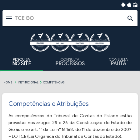
radio
menu
search
PESQUISA
CONSULTA
CONSULTA
NO SITE
PROCESSOS
PAUTA
HOME
INSTITUCIONAL
COMPETÊNCIAS
Competências
e Atribuições
As competências do Tribunal de Contas do Estado estão
previstas nos artigos 25 e 26 da Constituição do Estado de
Goiás e no art. 1° da Lei n° 16.168, de 11 de dezembro de 2007
– LOTCE (Lei Orgânica do Tribunal de Contas do Estado).