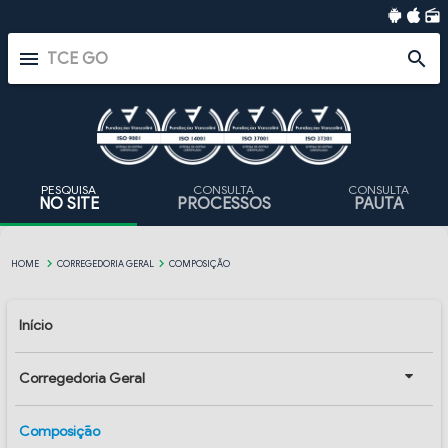
radio
menu
search
PESQUISA
CONSULTA
CONSULTA
NO SITE
PROCESSOS
PAUTA
HOME
CORREGEDORIA GERAL
COMPOSIÇÃO
Início
Corregedoria Geral
Composição