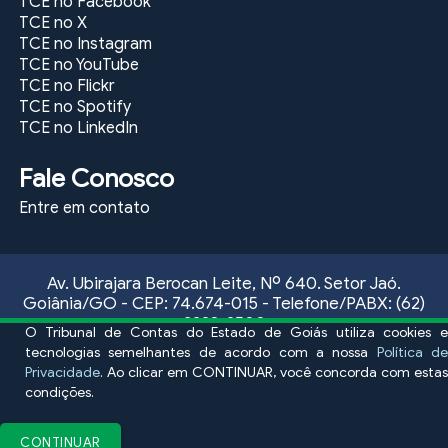
TCE no Facebook
TCE no X
TCE no Instagram
TCE no YouTube
TCE no Flickr
TCE no Spotify
TCE no LinkedIn
Fale Conosco
Entre em contato
Av. Ubirajara Berocan Leite, Nº 640. Setor Jaó.
Goiânia/GO - CEP: 74.674-015 - Telefone/PABX: (62)
3228-2500
O Tribunal de Contas do Estado de Goiás utiliza cookies e
Atendimento ao público externo, das 09:00 às 17:00
tecnologias semelhantes de acordo com a nossa
Política de
horas, de segunda a sexta-feira
Privacidade
. Ao clicar em CONTINUAR, você concorda com estas
condições.
Fale conosco
E-mail Ouvidoria:
ouvidoria@tce.go.gov.br
CONTINUAR