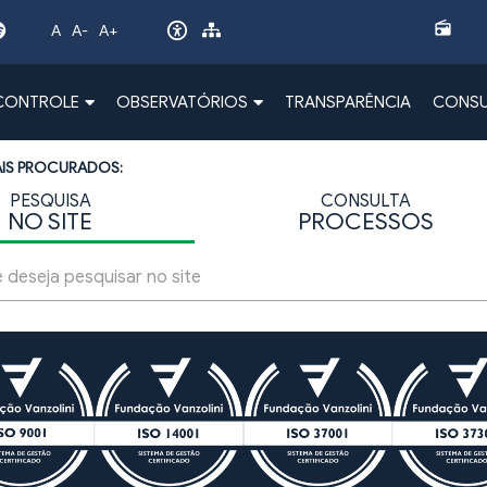
radio
A
A-
A+
 CONTROLE
OBSERVATÓRIOS
TRANSPARÊNCIA
CONSU
AIS PROCURADOS:
PESQUISA
CONSULTA
NO SITE
PROCESSOS