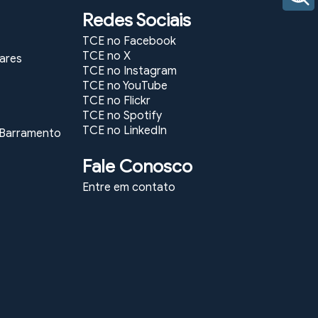
Redes Sociais
TCE no Facebook
TCE no X
lares
TCE no Instagram
TCE no YouTube
TCE no Flickr
TCE no Spotify
TCE no LinkedIn
e Barramento
Fale Conosco
Entre em contato