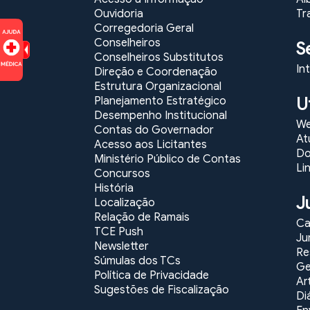
Ouvidoria
Tr
Corregedoria Geral
Conselheiros
S
Conselheiros Substitutos
In
Direção e Coordenação
Estrutura Organizacional
U
Planejamento Estratégico
Desempenho Institucional
We
Contas do Governador
At
Acesso aos Licitantes
Do
Ministério Público de Contas
Li
Concursos
História
J
Localização
Relação de Ramais
Ca
TCE Push
Ju
Newsletter
Re
Súmulas dos TCs
Ge
Política de Privacidade
Ar
Sugestões de Fiscalização
Di