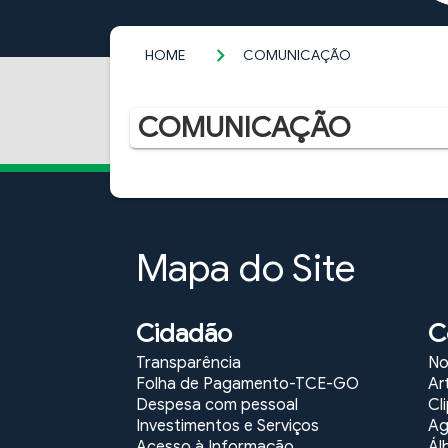
HOME
COMUNICAÇÃO
COMUNICAÇÃO
Mapa do Site
Cidadão
C
Transparência
No
Folha de Pagamento-TCE-GO
Ar
Despesa com pessoal
Cl
Investimentos e Serviços
Ag
Acesso à Informação
Ál