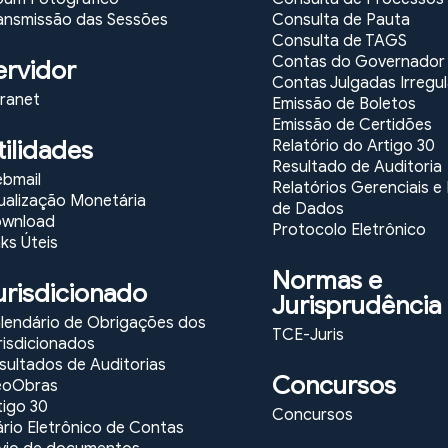
ansmissão das Sessões
Consulta de Pauta
Consulta de TAGS
Contas do Governador
ervidor
Contas Julgadas Irregu
tranet
Emissão de Boletos
Emissão de Certidões
tilidades
Relatório do Artigo 30
Resultado de Auditoria
bmail
Relatórios Gerenciais 
ualização Monetária
de Dados
wnload
Protocolo Eletrônico
nks Úteis
Normas e
urisdicionado
Jurisprudência
lendário de Obrigações dos
TCE-Juris
risdicionados
sultados de Auditorias
Concursos
oObras
tigo 30
Concursos
ário Eletrônico de Contas