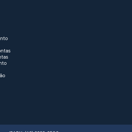
ento
ontas
ntas
nto
ção