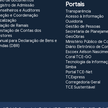
vio de documentos
Portais
gistro de Admissão
nselheiros e Auditores
Transparência
reção e Coordenação
Acesso à Informação
calização
Ouvidoria
lação de Ramais
Gestão de Pessoas
estação de Contas dos
Secretaria de Planejam
stores
GeoObras
nual para Declaração de Bens e
Ministério Público de C
ndas (DBR)
Diário Eletrônico de Co
Escoex Aélson Nascime
Coral TCE-GO
Tecnologia da Informa
Simba
Portal TCE-Net
TCExpress
Corregedoria Geral
TCE Sustentável