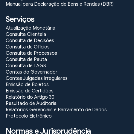
Goiás
Manual para Declaração de Bens e Rendas (DBR)
Serviços
link
link
Atualização Monetária
Lei
Consulta Clientela
Orgânica
Consulta de Decisões
do
Consulta de Ofícios
Tribunal
Consulta de Processos
de
Consulta de Pauta
Contas
do
Consulta de TAGS
Estado
Contas do Governador
de
Contas Julgadas Irregulares
Goiás
Emissão de Boletos
Emissão de Certidões
Relatório do Artigo 30
link
link
Resultado de Auditoria
Relatórios Gerenciais e Barramento de Dados
Lei
Protocolo Eletrônico
Orgânica
Nacional
do
Normas e Jurisprudência
Ministério