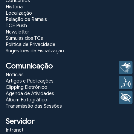
Concursos
República
História
Federativa
Localização
do
Relação de Ramais
Brasil
TCE Push
de
Newsletter
1988
Súmulas dos TCs
Política de Privacidade
link
link
Sugestões de Fiscalização
Constituição
Comunicação
do
Libras
Estado
Notícias
de
Artigos e Publicações
Voz
Goiás
Clipping Eletrônico
Agenda de Atividades
+ Acessibilidade
link
link
Álbum Fotográfico
Transmissão das Sessões
Lei
Orgânica
Servidor
da
Magistratura
Intranet