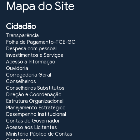
Mapa do Site
de
Ética
do
Ministério
Cidadão
Público
brasileiro
Transparência
Folha de Pagamento-TCE-GO
link
Despesa com pessoal
link
Investimentos e Serviços
Código
Acesso à Informação
de
Ouvidoria
Organização
Corregedoria Geral
Judiciária
Conselheiros
do
Conselheiros Substitutos
Estado
Direção e Coordenação
de
Estrutura Organizacional
Goiás
Planejamento Estratégico
Desempenho Institucional
link
link
Contas do Governador
Acesso aos Licitantes
Constituição
Ministério Público de Contas
da