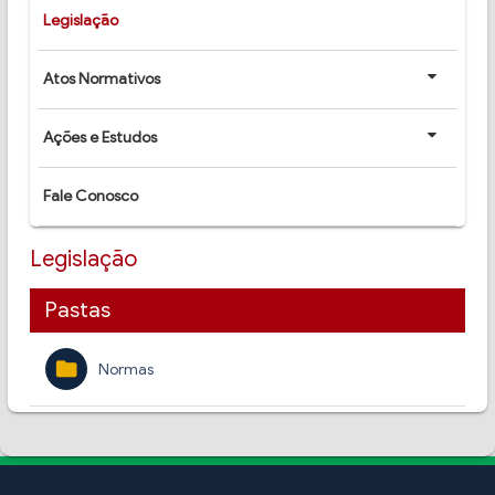
Legislação
Atos Normativos
Ações e Estudos
Fale Conosco
Legislação
Pastas
folder
Normas
insert_drive_file
get_app
Código