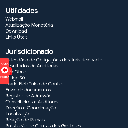
Nacional
Utilidades
link
link
Webmail
Atualização Monetária
Lei
Download
Orgânica
Links Úteis
do
Ministério
Público
Jurisdicionado
da
Calendário de Obrigações dos Jurisdicionados
União
Resultados de Auditorias
GeoObras
link
link
Artigo 30
Diário Eletrônico de Contas
Lei
Envio de documentos
Orgânica
Registro de Admissão
do
Conselheiros e Auditores
Ministério
Direção e Coordenação
Público
Localização
do
Estado
Relação de Ramais
de
Prestação de Contas dos Gestores