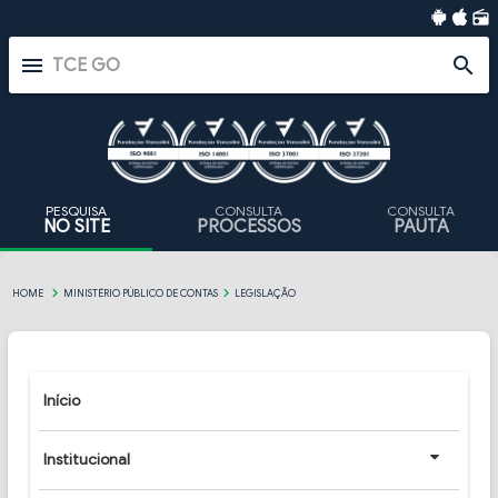
radio
menu
search
PESQUISA
CONSULTA
CONSULTA
NO SITE
PROCESSOS
PAUTA
HOME
MINISTÉRIO PÚBLICO DE CONTAS
LEGISLAÇÃO
Início
Institucional