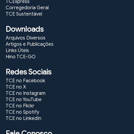
TCExpress
Corregedoria Geral
TCE Sustentável
Downloads
Arquivos Diversos
Artigos e Publicações
Links Úteis
Hino TCE-GO
Redes Sociais
TCE no Facebook
TCE no X
TCE no Instagram
TCE no YouTube
TCE no Flickr
TCE no Spotify
TCE no LinkedIn
Fale Conosco