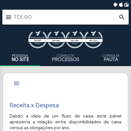
radio
menu
search
PESQUISA
CONSULTA
CONSULTA
NO SITE
PROCESSOS
PAUTA
RECEITA X DESPESA
HOME
OBSERVATÓRIO DO CIDADÃO
RECEITAS X DESPESAS
menu_open
Receita x
Despesa
Dando a ideia de um fluxo de caixa, este painel
apresenta a relação entre disponibilidades de caixa
versus as obrigações por ano.