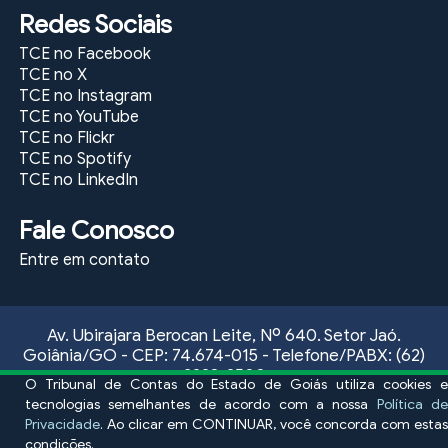
Redes Sociais
TCE no Facebook
TCE no X
TCE no Instagram
TCE no YouTube
TCE no Flickr
TCE no Spotify
TCE no LinkedIn
Fale Conosco
Entre em contato
Av. Ubirajara Berocan Leite, Nº 640. Setor Jaó.
Goiânia/GO - CEP: 74.674-015 - Telefone/PABX: (62)
3228-2500
O Tribunal de Contas do Estado de Goiás utiliza cookies e
Atendimento ao público externo, das 09:00 às 17:00
tecnologias semelhantes de acordo com a nossa
Política de
horas, de segunda a sexta-feira
Privacidade
. Ao clicar em CONTINUAR, você concorda com estas
condições.