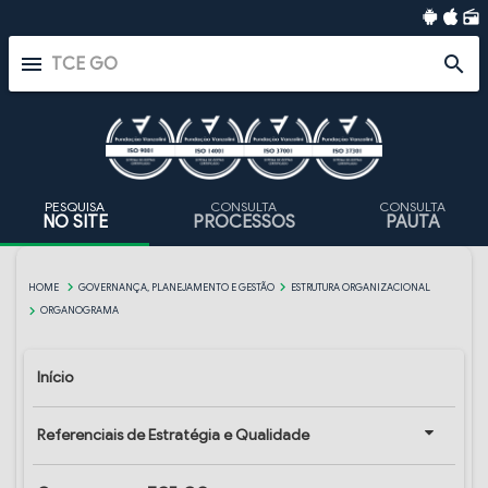
radio
menu
search
PESQUISA
CONSULTA
CONSULTA
NO SITE
PROCESSOS
PAUTA
HOME
GOVERNANÇA, PLANEJAMENTO E GESTÃO
ESTRUTURA ORGANIZACIONAL
ORGANOGRAMA
Início
Referenciais de Estratégia e Qualidade